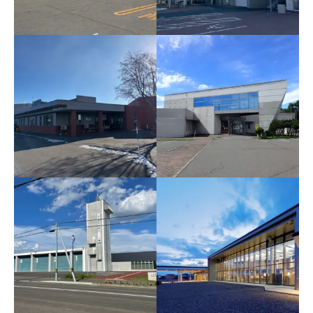
上士幌小学校空調設備設
生涯学習センター（旧
置工事
館）ポンプ更新工事
認定こども園冷房機増設
健康増進センター暖房給
工事
湯設備改修工事