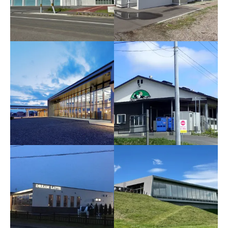
工事
湯設備改修工事
上士幌消防庁舎新築工事
町営住宅（まちなか住
宅）新築工事
搾乳棟・牛舎新築工事
上士幌町道の駅新築機械
設備工事