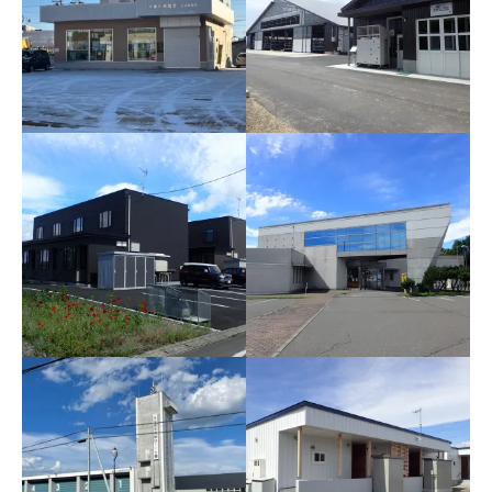
生涯学習センター（旧
認定こども園冷房機増設
館）ポンプ更新工事
工事
第2パーラー新築工事
十勝信用組合様上士幌支
店エアコン更新工事
社宅（メゾネット）新築
健康増進センター暖房給